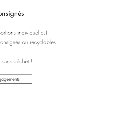
consignés
rtions individuelles)
 consignés ou recyclables
sans déchet !
gagements