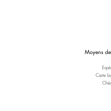
Moyens de
Espè
Carte b
Chè