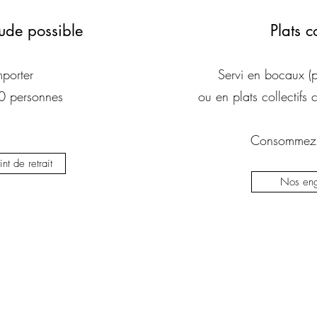
ude possible
Plats 
porter
Servi en bocaux (po
30 personnes
ou en plats collectifs
Consommez 
nt de retrait
Nos en