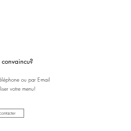
 convaincu?
éléphone ou par E-mail
iser votre menu!
ontacter