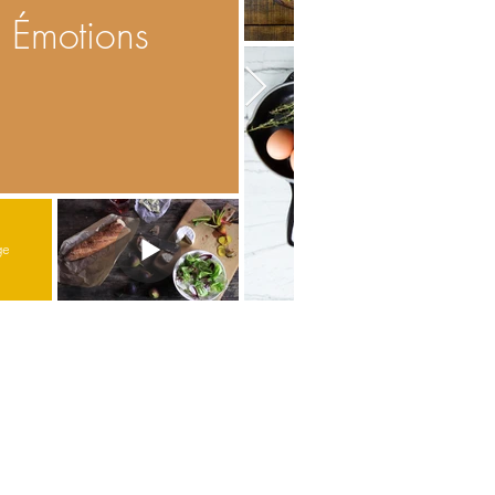
Émotions
ge