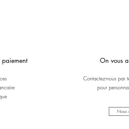
 paiement
On vous a
ces
Contactez-nous par t
ancaire
pour personnal
que
Nous c